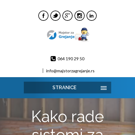
064 190 29 50
info@majstorzagrejanje.rs
STRANICE
Kako rade
sistemi za