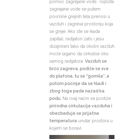
pomoć zagrejane vode. Toplota
zagrejane vode se putem
površine grejnih tela prenosi u
vazduh i zagreva prostoriju koja
se greje. Ako ste se ikada
zapitali, radijatori zato i jesu
dizajnirani tako da okolni vazduh
može lagano da cirkuliše oko
samog radijatora.
Vazduh se
brzo zagreva, podiže se sve
do plafona, tu se “gomila”, a
potom počinje da se hladi i
zbog toga pada nazad ka
podu.
Na ovaj način se postiže
prirodna cirkulacija vazduha i
obezbeđuje se prijatna
temperatura
unutar prostora u
kojem se boravi.