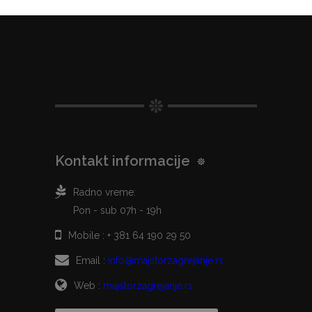
Kontakt informacije
Radno vreme:
Pon - sub 07h - 19h
Mobile :
+ 381 64 190 29 50
Email :
info@majstorzagrejanje.rs
Web :
majstorzagrejanje.rs