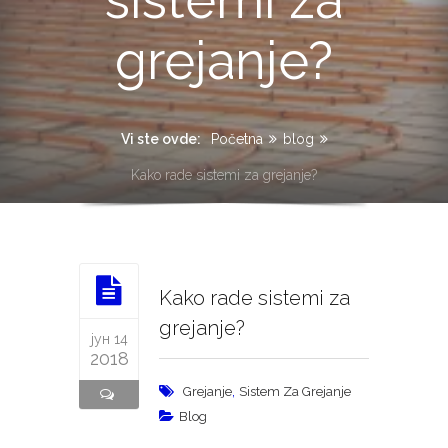
grejanje?
Vi ste ovde:
Početna
blog
Kako rade sistemi za grejanje?
Kako rade sistemi za
grejanje?
јун 14
2018
,
Grejanje
Sistem Za Grejanje
Blog