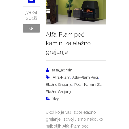
јун 04
2018
Alfa-Plam peći i
kamini za etažno
grejanje
sasa_admin
,
,
Alfa-Plam
Alfa-Plam Peći
,
Etažno Grejanje
Peći I Kamini Za
Etažno Grejanje
Blog
Ukoliko je vaš izbor etažno
grejanje, izdvojili smo nekoliko
najboljih Alfa-Plam peći i