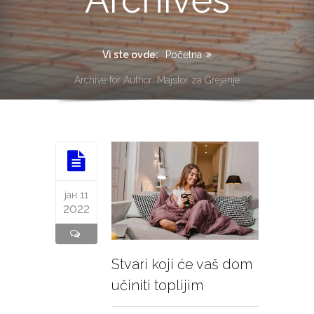
Vi ste ovde:
Početna
Archive for Author: Majstor za Grejanje
јан 11
2022
Stvari koji će vaš dom
učiniti toplijim