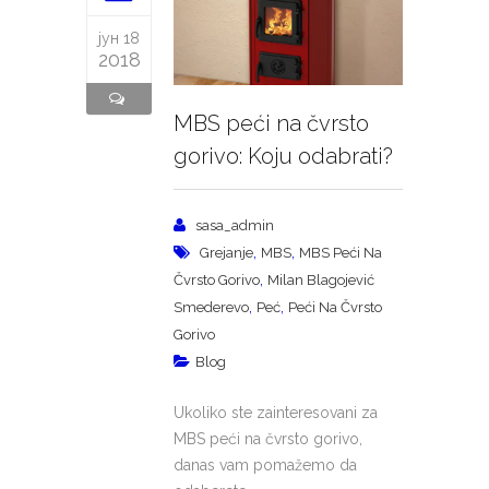
јун 18
2018
MBS peći na čvrsto
gorivo: Koju odabrati?
sasa_admin
,
,
Grejanje
MBS
MBS Peći Na
,
Čvrsto Gorivo
Milan Blagojević
,
,
Smederevo
Peć
Peći Na Čvrsto
Gorivo
Blog
Ukoliko ste zainteresovani za
MBS peći na čvrsto gorivo,
danas vam pomažemo da