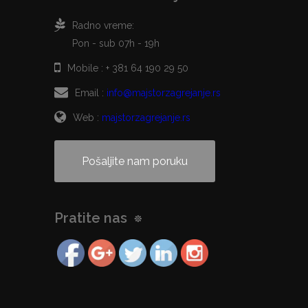
Radno vreme:
Pon - sub 07h - 19h
Mobile :
+ 381 64 190 29 50
Email :
info@majstorzagrejanje.rs
Web :
majstorzagrejanje.rs
Pošaljite nam poruku
Pratite nas