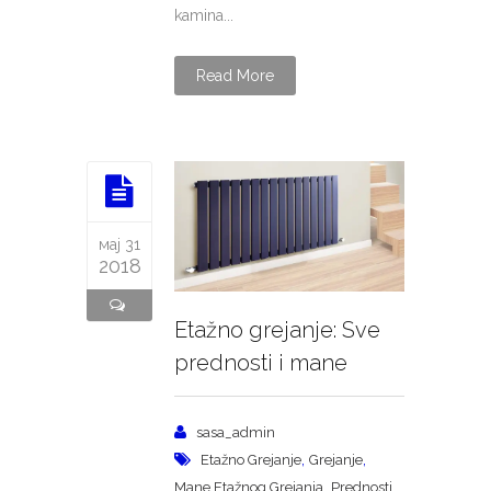
kamina...
Read More
мај 31
2018
Etažno grejanje: Sve
prednosti i mane
sasa_admin
,
,
Etažno Grejanje
Grejanje
,
Mane Etažnog Grejanja
Prednosti