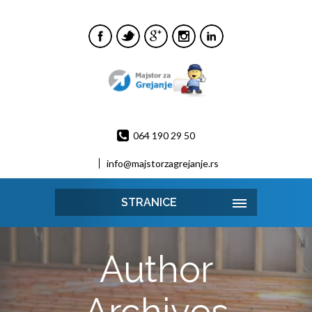
064 190 29 50
info@majstorzagrejanje.rs
STRANICE
Author
Archives