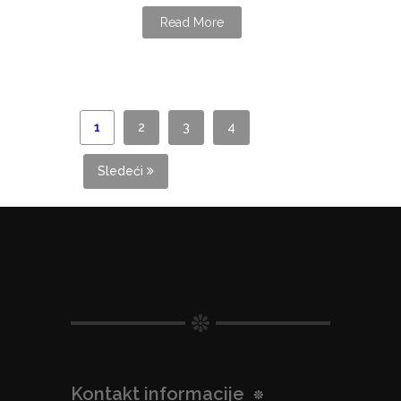
Read More
1
2
3
4
Sledeći
Kontakt informacije