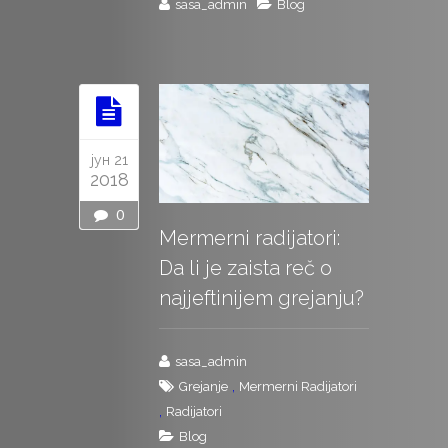
sasa_admin
Blog
јун 21
2018
0
Mermerni radijatori:
Da li je zaista reč o
najjeftinijem grejanju?
sasa_admin
,
Grejanje
Mermerni Radijatori
,
Radijatori
Blog