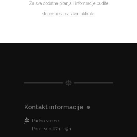
Za sva dodatna pitanja i informacije budite
slobodni da nas kontaktirate.
Kontakt informacije
Radno vreme:
Pon - sub 07h - 19h