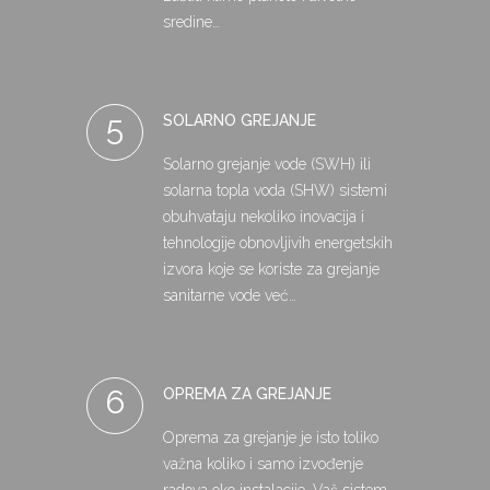
sredine…
5
SOLARNO GREJANJE
Solarno grejanje vode (SWH) ili
solarna topla voda (SHW) sistemi
obuhvataju nekoliko inovacija i
tehnologije obnovljivih energetskih
izvora koje se koriste za grejanje
sanitarne vode već…
6
OPREMA ZA GREJANJE
Oprema za grejanje je isto toliko
važna koliko i samo izvođenje