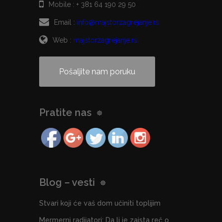
Mobile :
+ 381 64 190 29 50
Email :
info@majstorzagrejanje.rs
Web :
majstorzagrejanje.rs
Pošaljite nam poruku
Pratite nas
Blog – vesti
Stvari koji će vaš dom učiniti toplijim
Mermerni radijatori: Da li je zaista reč o