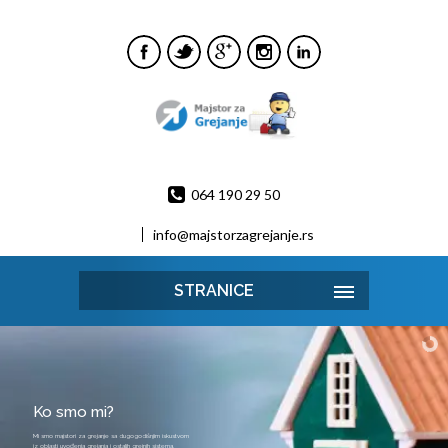
064 190 29 50
info@majstorzagrejanje.rs
STRANICE
Ko smo mi?
Mi smo majstori za grejanje sa dugogodišnjim iskustvom
iz oblasti uvođenja grejanja i ostalih grejnih sistema.