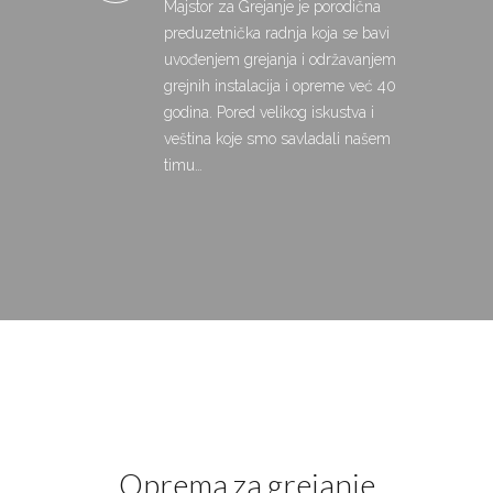
Majstor za Grejanje je porodična
preduzetnička radnja koja se bavi
uvođenjem grejanja i održavanjem
grejnih instalacija i opreme već 40
godina. Pored velikog iskustva i
veština koje smo savladali našem
timu…
Oprema za grejanje