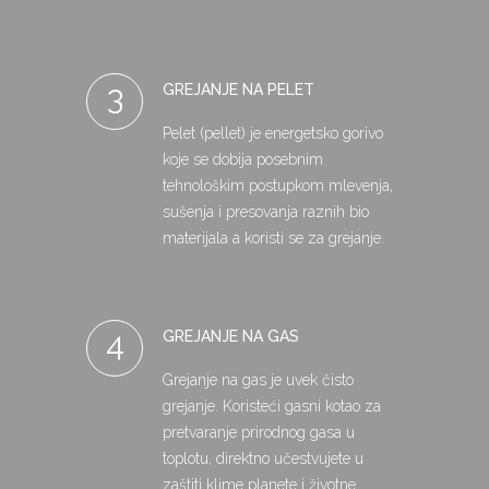
3
GREJANJE NA PELET
Pelet (pellet) je energetsko gorivo
koje se dobija posebnim
tehnološkim postupkom mlevenja,
sušenja i presovanja raznih bio
materijala a koristi se za grejanje.
4
GREJANJE NA GAS
Grejanje na gas je uvek čisto
grejanje. Koristeći gasni kotao za
pretvaranje prirodnog gasa u
toplotu, direktno učestvujete u
zaštiti klime planete i životne