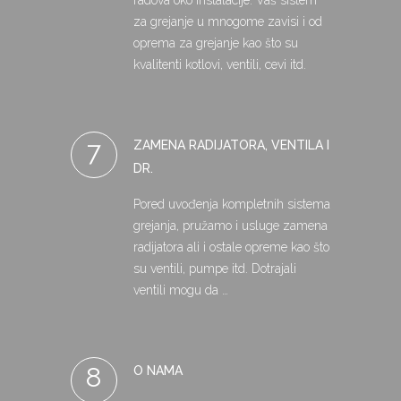
radova oko instalacije. Vaš sistem
za grejanje u mnogome zavisi i od
oprema za grejanje kao što su
kvalitenti kotlovi, ventili, cevi itd.
7
ZAMENA RADIJATORA, VENTILA I
DR.
Pored uvođenja kompletnih sistema
grejanja, pružamo i usluge zamena
radijatora ali i ostale opreme kao što
su ventili, pumpe itd. Dotrajali
ventili mogu da …
8
O NAMA