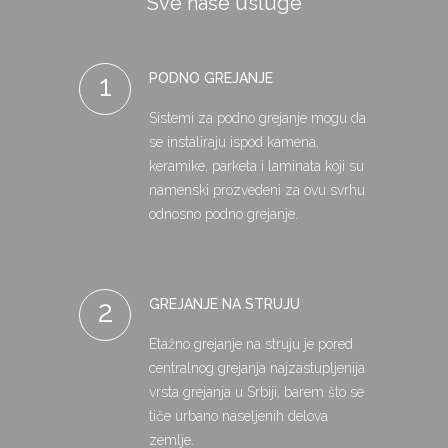
Sve naše usluge
1
PODNO GREJANJE
Sistemi za podno grejanje mogu da
se instaliraju ispod kamena,
keramike, parketa i laminata koji su
namenski prozvedeni za ovu svrhu
odnosno podno grejanje.
2
GREJANJE NA STRUJU
Etažno grejanje na struju je pored
centralnog grejanja najzastupljenija
vrsta grejanja u Srbiji, barem što se
tiče urbano naseljenih delova
zemlje.